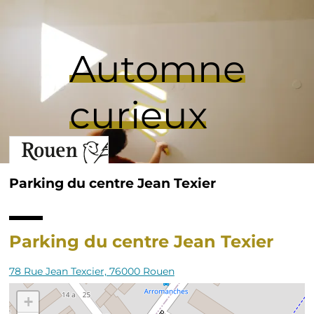
Aller
Slide
au
1
contenu
of
principal
1
Automne
curieux
Parking du centre Jean Texier
Fil
d'Ariane
Parking du centre Jean Texier
78 Rue Jean Texcier, 76000 Rouen
+