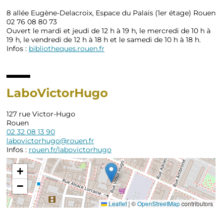
8 allée Eugène-Delacroix, Espace du Palais (1er étage) Rouen
02 76 08 80 73
Ouvert le mardi et jeudi de 12 h à 19 h, le mercredi de 10 h à
19 h, le vendredi de 12 h à 18 h et le samedi de 10 h à 18 h.
Infos :
bibliotheques.rouen.fr
LaboVictorHugo
127 rue Victor-Hugo
Rouen
02 32 08 13 90
labovictorhugo@rouen.fr
Infos :
rouen.fr/labovictorhugo
+
−
Leaflet
|
©
OpenStreetMap
contributors