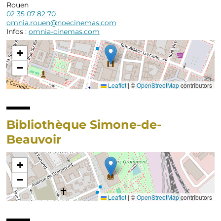
Rouen
02 35 07 82 70
omnia.rouen@noecinemas.com
Infos :
omnia-cinemas.com
+
−
Leaflet
|
©
OpenStreetMap
contributors
Bibliothèque Simone-de-
Beauvoir
+
−
Leaflet
|
©
OpenStreetMap
contributors