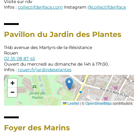
Visite sur rdv
Infos :
collectifdenface.com
Instagram
@collectifdenface
Pavillon du Jardin des Plantes
114b avenue des Martyrs-de-la-Résistance
Rouen
02 35 08 87 45
Ouvert du mercredi au dimanche de 14h à 17h30.
Infos :
rouen.fr/jardindesplantes
+
−
Leaflet
|
©
OpenStreetMap
contributors
Foyer des Marins