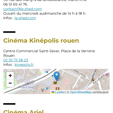
06 51 65 41 76
contact@le-shed.com
Ouvert du mercredi audimanche de 14 h à 18 h.
Infos :
le-shed.com
Cinéma Kinépolis rouen
Centre Commercial Saint-Sever, Place de la Verrerie
Rouen
02 35 73 58 23
Infos :
kinepolis.fr
+
−
Leaflet
|
©
OpenStreetMap
contributors
Cinéma Ariel