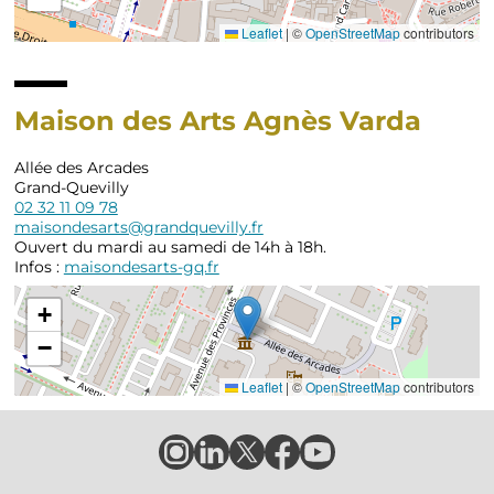
Leaflet
|
©
OpenStreetMap
contributors
Maison des Arts Agnès Varda
Allée des Arcades
Grand-Quevilly
02 32 11 09 78
maisondesarts@grandquevilly.fr
Ouvert du mardi au samedi de 14h à 18h.
Infos :
maisondesarts-gq.fr
+
−
Leaflet
|
©
OpenStreetMap
contributors
Compte
Compte
Compte
Page
Page
Instagram
LinkedIn
X
Facebook
YouTube
de
de
de
de
de