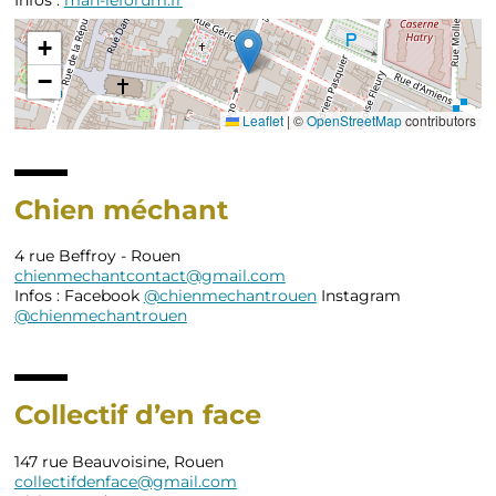
Infos :
man-leforum.fr
+
−
Leaflet
|
©
OpenStreetMap
contributors
Chien méchant
4 rue Beffroy - Rouen
chienmechantcontact@gmail.com
Infos : Facebook
@chienmechantrouen
Instagram
@chienmechantrouen
Collectif d’en face
147 rue Beauvoisine, Rouen
collectifdenface@gmail.com