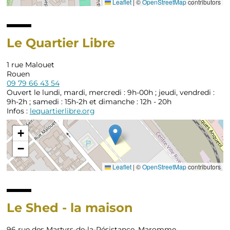
Leaflet
|
©
OpenStreetMap
contributors
Le Quartier Libre
1 rue Malouet
Rouen
09 79 66 43 54
Ouvert le lundi, mardi, mercredi : 9h-00h ; jeudi, vendredi :
9h-2h ; samedi : 15h-2h et dimanche : 12h - 20h
Infos :
lequartierlibre.org
+
−
Leaflet
|
©
OpenStreetMap
contributors
Le Shed - la maison
96 rue des Martyrs-de-la-Résistance, Maromme