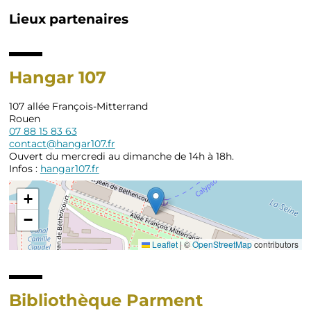
Lieux partenaires
Fil
d'Ariane
Hangar 107
107 allée François-Mitterrand
Rouen
07 88 15 83 63
contact@hangar107.fr
Ouvert du mercredi au dimanche de 14h à 18h.
Infos :
hangar107.fr
+
−
Leaflet
|
©
OpenStreetMap
contributors
Bibliothèque Parment