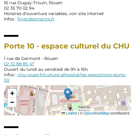
16 rue Dugay-Trouin, Rouen
02 35 70 02 94
Horaires d’ouverture variables, voir site internet
Infos :
foyerdesmarins.fr
Porte 10 - espace culturel du CHU
1 rue de Germont - Rouen
02 32 88 85 47
Ouvert du lundi au vendredi de 9h à 16h.
Infos :
chu-rouen.fr/culture-alhopital/les-expositions-porte-
10/
+
−
Leaflet
|
©
OpenStreetMap
contributors