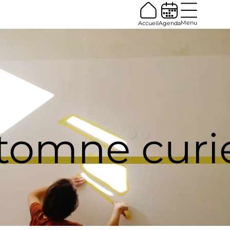
Menu
Accueil
Agenda
tomne
curi