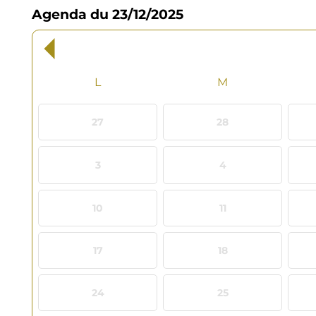
Agenda du 23/12/2025
mois
Fil
précédent
d'Ariane
27
28
3
4
10
11
17
18
24
25