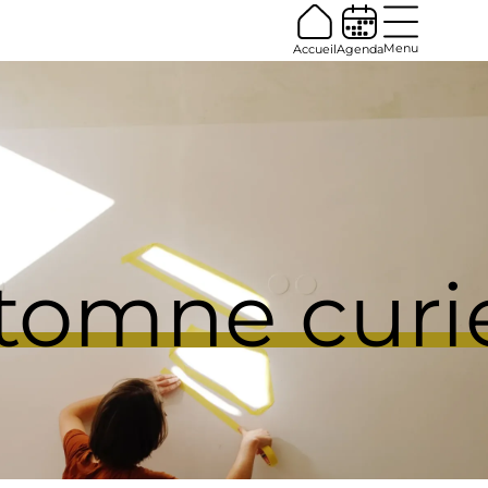
Menu
Accueil
Agenda
tomne
curi