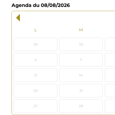
Agenda du 08/08/2026
mois
Fil
précédent
d'Ariane
29
30
6
7
13
14
20
21
27
28